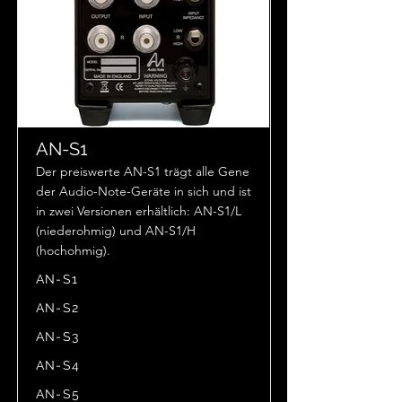
AN-S1
Der preiswerte AN-S1 trägt alle Gene
der Audio-Note-Geräte in sich und ist
in zwei Versionen erhältlich: AN-S1/L
(niederohmig) und AN-S1/H
(hochohmig).
AN-S1
AN-S2
AN-S3
AN-S4
AN-S5