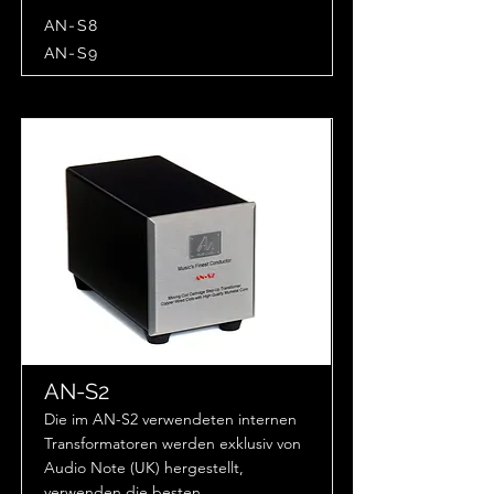
AN-S8
AN-S9
AN-S2
Die im AN-S2 verwendeten internen
Transformatoren werden exklusiv von
Audio Note (UK) hergestellt,
verwenden die besten