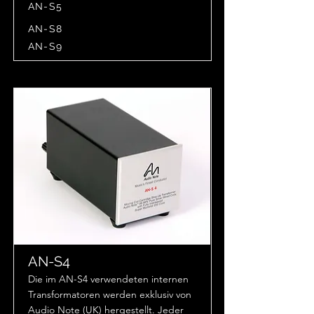
AN-S5
AN-S8
AN-S9
AN-S4
Die im AN-S4 verwendeten internen
Transformatoren werden exklusiv von
Audio Note (UK) hergestellt. Jeder