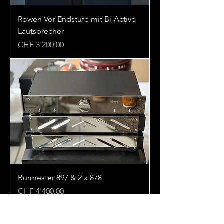
Rowen Vor-Endstufe mit Bi-Active
Lautsprecher
Preis
CHF 3'200.00
Burmester 897 & 2 x 878
Preis
CHF 4'400.00