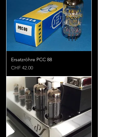
Ersatzröhre PCC 88
Preis
CHF 42.00