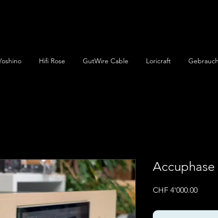
Yoshino
Hifi Rose
GutWire Cable
Loricraft
Gebrauch
Accuphase
Preis
CHF 4'000.00