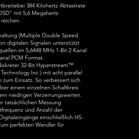
rtbreitebei 384 Kilohertz Abtastrate
DSD“ mit 5,6 Megahertz
 reichen.
altung (Multiple Double Speed
on digitalen Signalen unterstützt
uellen im 5,6448 MHz 1-Bit 2-Kanal
Kanal PCM Format.
iskreter 32-Bit Hyperstream™
echnology Inc.) mit acht parallel
 zum Einsatz. So verbessert sich
er einem einzelnen Schaltkreis
rem niedrigen Verzerrungswerten.
der tatsächlichen Messung
tfrequenz und Anzahl der
Digitaleingänge einschließlich HS-
um perfekten Wandler für