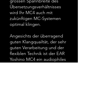
grossen Spannbreite des
Übersetzungsverhältnisses
wird Ihr MC4 auch mit
zukünftigen MC-Systemen
optimal klingen.
Angesichts der überragend
guten Klangquailtät, der sehr
guten Verarbeitung und der
flexiblen Technik ist der EAR
Yoshino MC4 ein audiophiles
High-Light zum
Schnäppchenpreis!
Frequenzgang: 3 - 100.000
Hertz +0.2dB-1.0dB
Kanalgleichheit: < 0,1
Dezibel
Verstärkungsfaktor: 10fach
18fach 24fach 30fach