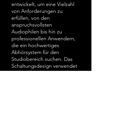
entwickelt, um eine Vielzahl
von Anforderungen zu
erfüllen, von den
anspruchsvollsten
Audiophilen bis hin zu
professionellen Anwendern,
die ein hochwertiges
Abhörsystem für den
Studiobereich suchen. Das
Schaltungsdesign verwendet
Push-Pull-Ausgangs- und
Treiberstufen, einen
hochwertigen, selbst
entwickelten
Ausgangsübertrager und eine
geringe Gegenkopplung. Er
kann im Bridged-Mono-
Modus betrieben werden, um
einen echten Mono-