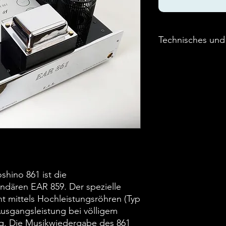
Technisches un
Röhrenbestückung
Dimensionen (BxHx
Gewicht: 32 kg
Besonderheit: Si
shino 861 ist die
ndären EAR 859. Der spezielle
t mittels Hochleistungsröhren (Typ
Ausgangsleistung bei völligem
g. Die Musikwiedergabe des 861