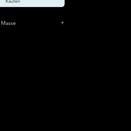
Kaufen
d Masse
: 2 x ECC83, 6 x PCC88, 4 x PL509
T): 41 x 15 x 41 cm
ngle Ended Triodenschaltung