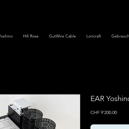
Yoshino
Hifi Rose
GutWire Cable
Loricraft
Gebrauch
EAR Yoshin
Preis
CHF 9'200.00