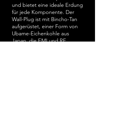
und bietet eine ideale Erdung
für jede Komponente. Der
Wall-Plug ist mit Bincho-Tan
aufgerüstet, einer Form von
Ubame-Eichenkohle aus
Japan, die EMI und RF
absorbiert und negative
Ionen aussendet. Dies führt
zu einer drastischen
Gesamtreduzierung des
Rauschens und einer
enormen Verbesserung der
Klangstaffelung, der
Abbildung und der Reinheit
des Tons. Mit Schuko-Stecker
Technisches