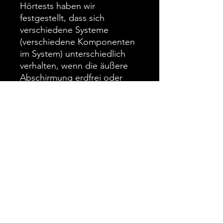
Hörtests haben wir
festgestellt, dass sich
verschiedene Systeme
(verschiedene Komponenten
im System) unterschiedlich
verhalten, wenn die äußere
Abschirmung erdfrei oder
geerdet ist. Erleben Sie
selbst, wie wichtig die Erdung
der Abschirmung für Ihr
System ist. Basierend auf dem
Erfolg der SP-Serie wurde die
SV-Serie durch die
Verwendung von 101% IACS-
Kupferleitern weiter
verbessert. Natürliche
Mineralien, die aus Seltenen
Erden bestehen, werden
verwendet, um RFI und EMI