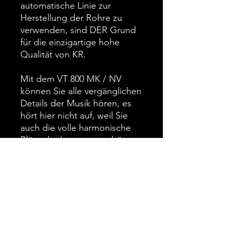
automatische Linie zur
Herstellung der Rohre zu
verwenden, sind DER Grund
für die einzigartige hohe
Qualität von KR.
Mit dem VT 800 MK / NV
können Sie alle vergänglichen
Details der Musik hören, es
hört hier nicht auf, weil Sie
auch die volle harmonische
Blüte der Instrumente hören
können.
Spezifikationen:
Leistung: 50 Watt RMS, 75
Watt Spitze (Monoblock).
Single Ended Pure Class A
/ Zero Negative Feedback,