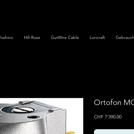
Yoshino
Hifi Rose
GutWire Cable
Loricraft
Gebrauch
Ortofon M
Preis
CHF 7'390.00