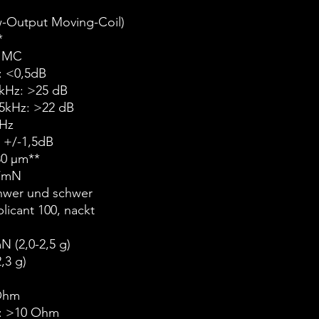
-Output Moving-Coil)
*
no MC
: <0,5dB
kHz: >25 dB
5kHz: >22 dB
0Hz
z +/-1,5dB
 80 µm**
m/mN
chwer und schwer
licant 100, nackt
N (2,0-2,5 g)
2,3 g)
 Ohm
d: >10 Ohm