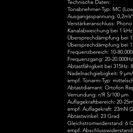
Technische Daten:
Tonabnehmer-Typ: MC (Low
Ausgangsspannung: 0,2mV
Verstärkeranschluss: Pho
Kanalabweichung bei 1 kHz
Übersprechdämpfung bei 1
Übersprechdämpfung bei 1
Frequenzbereich: 10-80.00
Frequenzgang: 20-20.000H
Abtastfähigkeit bei 315Hz:
Nadelnachgiebigkeit: 9 µ
empf. Tonarm-Typ: mittels
Abtastdiamant: Ortofon Rep
Verrundung: r/R 5/100 µm
Auflagekraftbereich: 20-25m
empf. Auflagekraft: 23mN (
Abtastwinkel: 23 Grad
Gleichstromwiderstand: 6
empf. Abschlusswiderstan