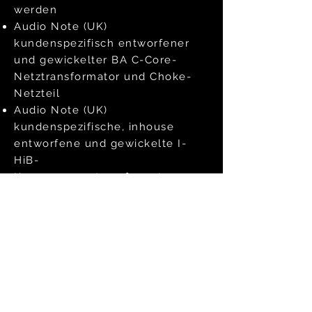
werden
Audio Note (UK)
kundenspezifisch entworfener
und gewickelter BA C-Core-
Netztransformator und Choke-
Netzteil
Audio Note (UK)
kundenspezifische, inhouse
entworfene und gewickelte I-
HiB-
Kernausgangstransformatoren
Einige der hochwertigen
Komponenten, die im OTO SE
Silver Signature verwendet
werden, sind:
Verbesserte Wahlschalter und
optimierte interne Verkabelung
Von Audio Note (UK) inhouse